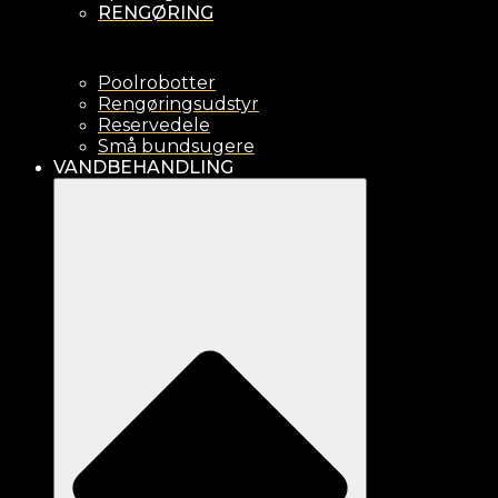
RENGØRING
Poolrobotter
Rengøringsudstyr
Reservedele
Små bundsugere
VANDBEHANDLING