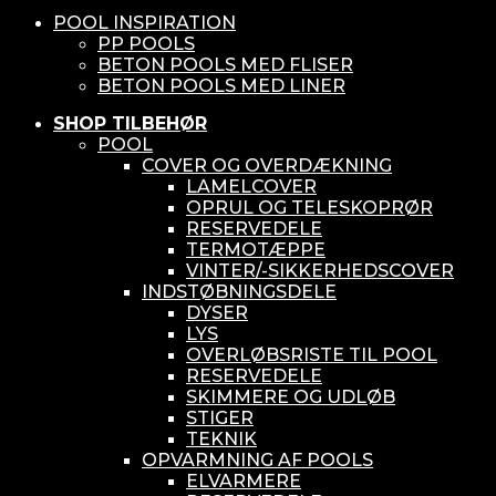
POOL INSPIRATION
PP POOLS
BETON POOLS MED FLISER
BETON POOLS MED LINER
SHOP TILBEHØR
POOL
COVER OG OVERDÆKNING
LAMELCOVER
OPRUL OG TELESKOPRØR
RESERVEDELE
TERMOTÆPPE
VINTER/-SIKKERHEDSCOVER
INDSTØBNINGSDELE
DYSER
LYS
OVERLØBSRISTE TIL POOL
RESERVEDELE
SKIMMERE OG UDLØB
STIGER
TEKNIK
OPVARMNING AF POOLS
ELVARMERE