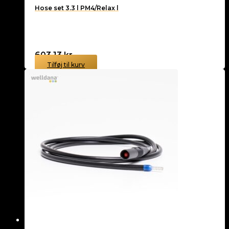
Hose set 3.3 l PM4/Relax l
603,13
kr.
Tilføj til kurv