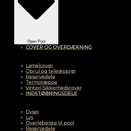
Open Pool
COVER OG OVERDÆKNING
Lamelcover
Oprul og teleskoprør
Reservedele
Termotæppe
Vinter/-Sikkerhedscover
INDSTØBNINGSDELE
Dyser
Lys
Overløbsriste til pool
Reservedele