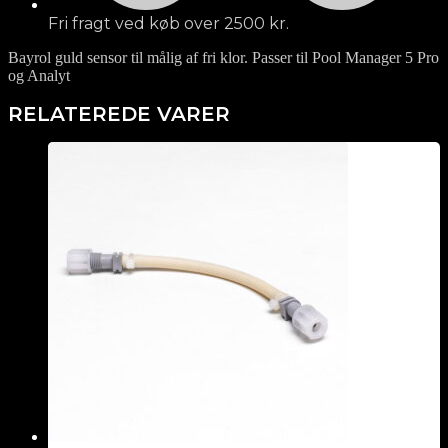
Fri fragt ved køb over 2500 kr.
Bayrol guld sensor til målig af fri klor. Passer til Pool Manager 5 Pro
og Analyt
RELATEREDE VARER