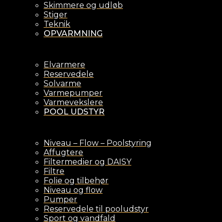
Skimmere og udløb
Stiger
Teknik
OPVARMNING
Elvarmere
Reservedele
Solvarme
Varmepumper
Varmevekslere
POOL UDSTYR
Niveau – Flow – Poolstyring
Affugtere
Filtermedier og DAISY
Filtre
Folie og tilbehør
Niveau og flow
Pumper
Reservedele til pooludstyr
Sport og vandfald