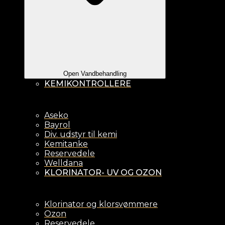
Open Vandbehandling
KEMIKONTROLLERE
Aseko
Bayrol
Div. udstyr til kemi
Kemitanke
Reservedele
Welldana
KLORINATOR- UV OG OZON
Klorinator og klorsvømmere
Ozon
Reservedele