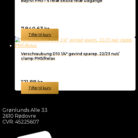
Bayrol PM5 – 4 relæ Ekstra relæ udgange
7.840,63
kr.
Tilføj til kurv
Verschraubung D10 1/4″ gevind sparep. 22/23 nut/
clamp PM5/Relax
121,88
kr.
Tilføj til kurv
Grønlunds Alle 33
2610 Rødovre
CVR: 45225607