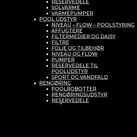
RESERVEDELE
SOLVARME
VARMEPUMPER
POOL UDSTYR
NIVEAU – FLOW – POOLSTYRING
AFFUGTERE
FILTERMEDIER OG DAISY
FILTRE
FOLIE OG TILBEHØR
NIVEAU OG FLOW
PUMPER
RESERVEDELE TIL
POOLUDSTYR
SPORT OG VANDFALD
RENGØRING
POOLROBOTTER
RENGØRINGSUDSTYR
RESERVEDELE
SMÅ BUNDSUGERE
VANDBEHANDLING
KEMIKONTROLLERE
ASEKO
BAYROL
DIV. UDSTYR TIL KEMI