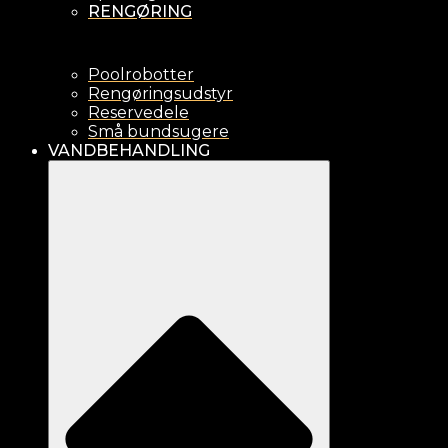
RENGØRING
Poolrobotter
Rengøringsudstyr
Reservedele
Små bundsugere
VANDBEHANDLING