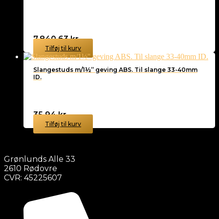
7.840,63
kr.
Tilføj til kurv
Slangestuds m/1½” geving ABS. Til slange 33-40mm
ID.
35,94
kr.
Tilføj til kurv
Grønlunds Alle 33
2610 Rødovre
CVR: 45225607