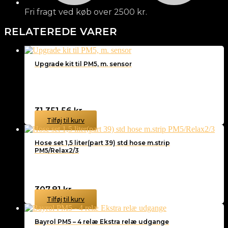
Fri fragt ved køb over 2500 kr.
RELATEREDE VARER
Upgrade kit til PM5, m. sensor
31.351,56
kr.
Tilføj til kurv
Hose set 1,5 liter(part 39) std hose m.strip
PM5/Relax2/3
307,81
kr.
Tilføj til kurv
Bayrol PM5 – 4 relæ Ekstra relæ udgange