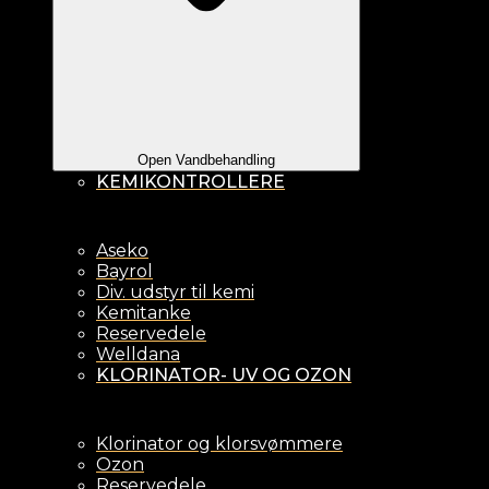
Open Vandbehandling
KEMIKONTROLLERE
Aseko
Bayrol
Div. udstyr til kemi
Kemitanke
Reservedele
Welldana
KLORINATOR- UV OG OZON
Klorinator og klorsvømmere
Ozon
Reservedele