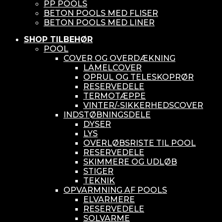
PP POOLS
BETON POOLS MED FLISER
BETON POOLS MED LINER
SHOP TILBEHØR
POOL
COVER OG OVERDÆKNING
LAMELCOVER
OPRUL OG TELESKOPRØR
RESERVEDELE
TERMOTÆPPE
VINTER/-SIKKERHEDSCOVER
INDSTØBNINGSDELE
DYSER
LYS
OVERLØBSRISTE TIL POOL
RESERVEDELE
SKIMMERE OG UDLØB
STIGER
TEKNIK
OPVARMNING AF POOLS
ELVARMERE
RESERVEDELE
SOLVARME