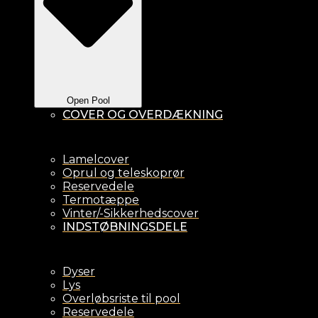
Open Pool
COVER OG OVERDÆKNING
Lamelcover
Oprul og teleskoprør
Reservedele
Termotæppe
Vinter/-Sikkerhedscover
INDSTØBNINGSDELE
Dyser
Lys
Overløbsriste til pool
Reservedele