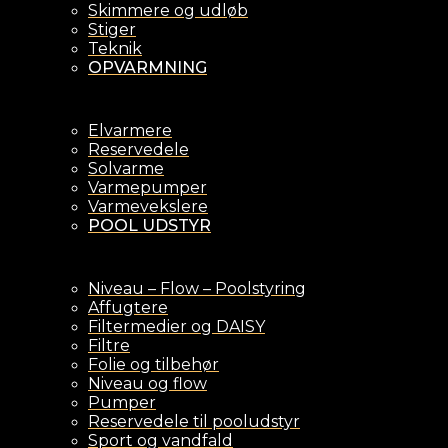
Skimmere og udløb
Stiger
Teknik
OPVARMNING
Elvarmere
Reservedele
Solvarme
Varmepumper
Varmevekslere
POOL UDSTYR
Niveau – Flow – Poolstyring
Affugtere
Filtermedier og DAISY
Filtre
Folie og tilbehør
Niveau og flow
Pumper
Reservedele til pooludstyr
Sport og vandfald