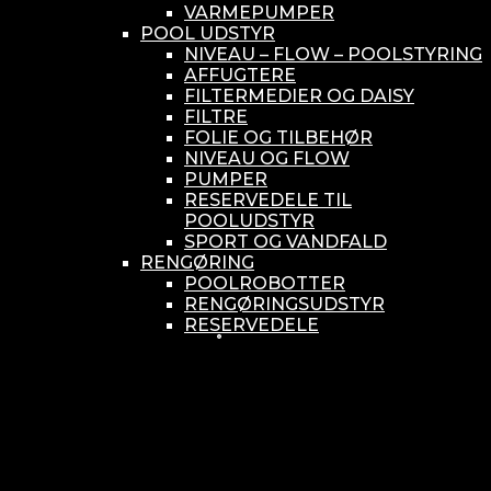
VARMEPUMPER
POOL UDSTYR
NIVEAU – FLOW – POOLSTYRING
AFFUGTERE
FILTERMEDIER OG DAISY
FILTRE
FOLIE OG TILBEHØR
NIVEAU OG FLOW
PUMPER
RESERVEDELE TIL
POOLUDSTYR
SPORT OG VANDFALD
RENGØRING
POOLROBOTTER
RENGØRINGSUDSTYR
RESERVEDELE
SMÅ BUNDSUGERE
VANDBEHANDLING
KEMIKONTROLLERE
ASEKO
BAYROL
DIV. UDSTYR TIL KEMI
KEMITANKE