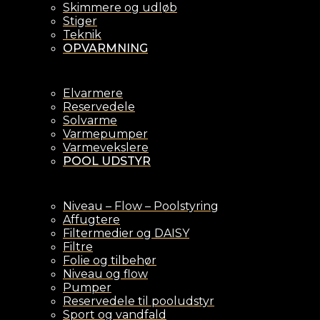
Skimmere og udløb
Stiger
Teknik
OPVARMNING
Elvarmere
Reservedele
Solvarme
Varmepumper
Varmevekslere
POOL UDSTYR
Niveau – Flow – Poolstyring
Affugtere
Filtermedier og DAISY
Filtre
Folie og tilbehør
Niveau og flow
Pumper
Reservedele til pooludstyr
Sport og vandfald