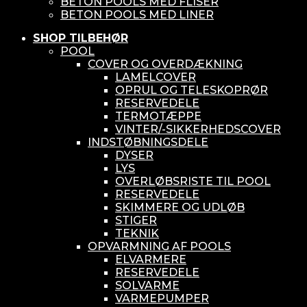
BETON POOLS MED FLISER
BETON POOLS MED LINER
SHOP TILBEHØR
POOL
COVER OG OVERDÆKNING
LAMELCOVER
OPRUL OG TELESKOPRØR
RESERVEDELE
TERMOTÆPPE
VINTER/-SIKKERHEDSCOVER
INDSTØBNINGSDELE
DYSER
LYS
OVERLØBSRISTE TIL POOL
RESERVEDELE
SKIMMERE OG UDLØB
STIGER
TEKNIK
OPVARMNING AF POOLS
ELVARMERE
RESERVEDELE
SOLVARME
VARMEPUMPER