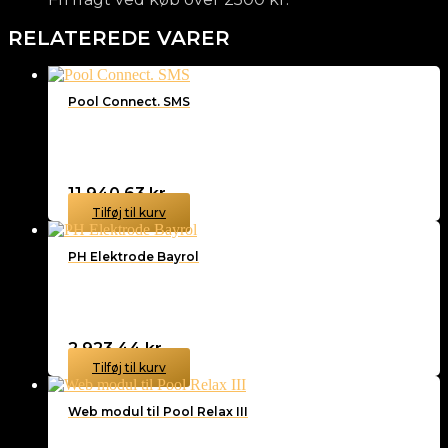
RELATEREDE VARER
Pool Connect. SMS
11.940,63
kr.
Tilføj til kurv
PH Elektrode Bayrol
2.923,44
kr.
Tilføj til kurv
Web modul til Pool Relax III