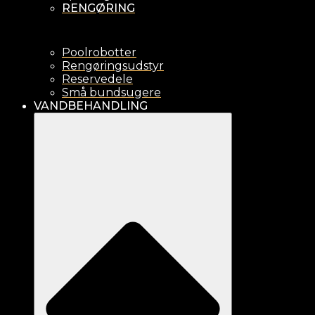
RENGØRING
Poolrobotter
Rengøringsudstyr
Reservedele
Små bundsugere
VANDBEHANDLING