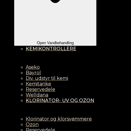
Open Vandbehandling
KEMIKONTROLLERE
Aseko
Bayrol
Div. udstyr til kemi
Kemitanke
Reservedele
Welldana
KLORINATOR- UV OG OZON
Klorinator og klorsvømmere
Ozon
Reservedele