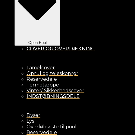
Open Pool
COVER OG OVERDÆKNING
Lamelcover
Oprul og teleskoprør
Reservedele
Termotæppe
Vinter/-Sikkerhedscover
INDSTØBNINGSDELE
Dyser
Lys
Overløbsriste til pool
Reservedele