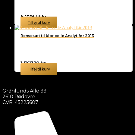
6.778,13
kr.
Tilføj til kurv
Rensesæt til klor celle Analyt før 2013
1.767,19
kr.
Tilføj til kurv
Grønlunds Alle 33
2610 Rødovre
CVR: 45225607