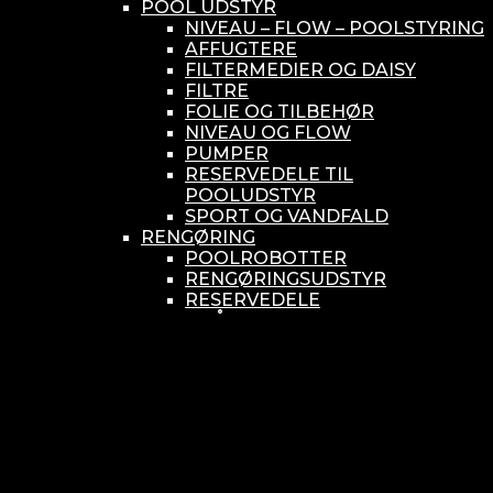
POOL UDSTYR
NIVEAU – FLOW – POOLSTYRING
AFFUGTERE
FILTERMEDIER OG DAISY
FILTRE
FOLIE OG TILBEHØR
NIVEAU OG FLOW
PUMPER
RESERVEDELE TIL
POOLUDSTYR
SPORT OG VANDFALD
RENGØRING
POOLROBOTTER
RENGØRINGSUDSTYR
RESERVEDELE
SMÅ BUNDSUGERE
VANDBEHANDLING
KEMIKONTROLLERE
ASEKO
BAYROL
DIV. UDSTYR TIL KEMI
KEMITANKE
RESERVEDELE
WELLDANA