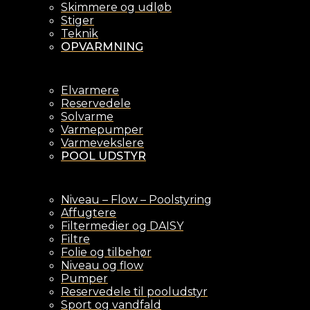
Skimmere og udløb
Stiger
Teknik
OPVARMNING
Elvarmere
Reservedele
Solvarme
Varmepumper
Varmevekslere
POOL UDSTYR
Niveau – Flow – Poolstyring
Affugtere
Filtermedier og DAISY
Filtre
Folie og tilbehør
Niveau og flow
Pumper
Reservedele til pooludstyr
Sport og vandfald