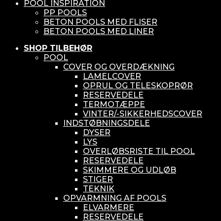
POOL INSPIRATION
PP POOLS
BETON POOLS MED FLISER
BETON POOLS MED LINER
SHOP TILBEHØR
POOL
COVER OG OVERDÆKNING
LAMELCOVER
OPRUL OG TELESKOPRØR
RESERVEDELE
TERMOTÆPPE
VINTER/-SIKKERHEDSCOVER
INDSTØBNINGSDELE
DYSER
LYS
OVERLØBSRISTE TIL POOL
RESERVEDELE
SKIMMERE OG UDLØB
STIGER
TEKNIK
OPVARMNING AF POOLS
ELVARMERE
RESERVEDELE