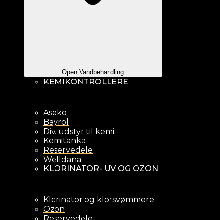
Open Vandbehandling
KEMIKONTROLLERE
Aseko
Bayrol
Div. udstyr til kemi
Kemitanke
Reservedele
Welldana
KLORINATOR- UV OG OZON
Klorinator og klorsvømmere
Ozon
Reservedele