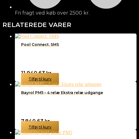
Fri fragt ved køb over 2500 kr.
RELATEREDE VARER
Pool Connect. SMS
11.940,63
kr.
Tilføj til kurv
Bayrol PM5 – 4 relæ Ekstra relæ udgange
7.840,63
kr.
Tilføj til kurv