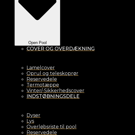
Open Pool
COVER OG OVERDÆKNING
Lamelcover
Oprul og teleskoprør
Reservedele
Termotæppe
Vinter/-Sikkerhedscover
INDSTØBNINGSDELE
Dyser
Lys
Overløbsriste til pool
Reservedele