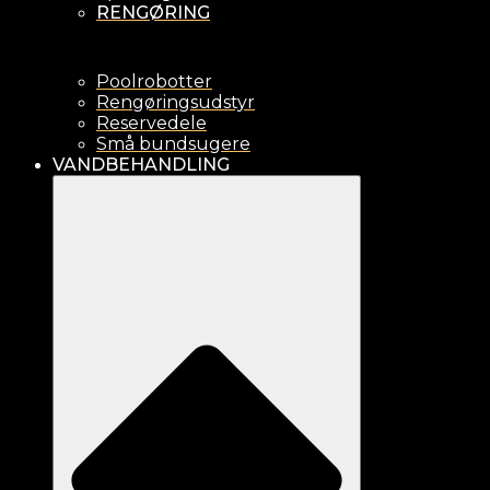
RENGØRING
Poolrobotter
Rengøringsudstyr
Reservedele
Små bundsugere
VANDBEHANDLING