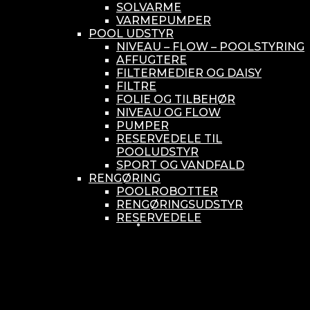
SOLVARME
VARMEPUMPER
POOL UDSTYR
NIVEAU – FLOW – POOLSTYRING
AFFUGTERE
FILTERMEDIER OG DAISY
FILTRE
FOLIE OG TILBEHØR
NIVEAU OG FLOW
PUMPER
RESERVEDELE TIL
POOLUDSTYR
SPORT OG VANDFALD
RENGØRING
POOLROBOTTER
RENGØRINGSUDSTYR
RESERVEDELE
SMÅ BUNDSUGERE
VANDBEHANDLING
KEMIKONTROLLERE
ASEKO
BAYROL
DIV. UDSTYR TIL KEMI
KEMITANKE