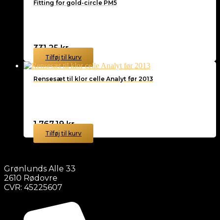
Fitting for gold-circle PM5
331,25
kr.
Tilføj til kurv
Rensesæt til klor celle Analyt før 2013
1.767,19
kr.
Tilføj til kurv
Grønlunds Alle 33
2610 Rødovre
CVR: 45225607