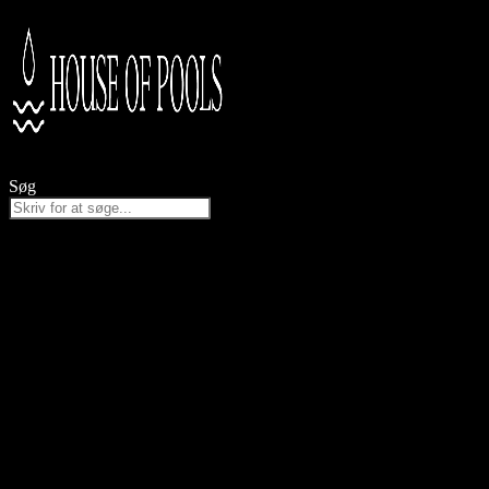
Videre
til
indhold
Søg