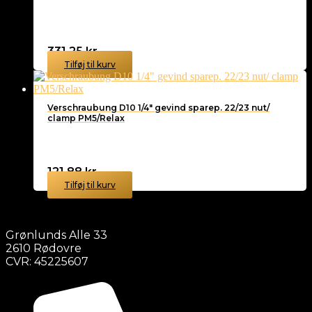
331,25
kr.
Tilføj til kurv
Verschraubung D10 1/4″ gevind sparep. 22/23 nut/
clamp PM5/Relax
121,88
kr.
Tilføj til kurv
Grønlunds Alle 33
2610 Rødovre
CVR: 45225607