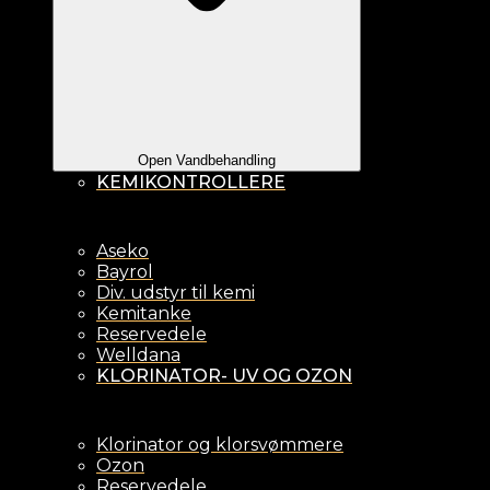
Open Vandbehandling
KEMIKONTROLLERE
Aseko
Bayrol
Div. udstyr til kemi
Kemitanke
Reservedele
Welldana
KLORINATOR- UV OG OZON
Klorinator og klorsvømmere
Ozon
Reservedele