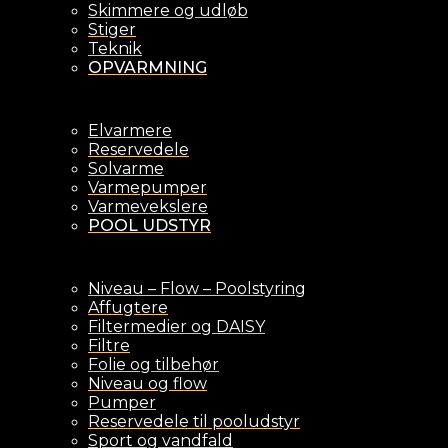
Skimmere og udløb
Stiger
Teknik
OPVARMNING
Elvarmere
Reservedele
Solvarme
Varmepumper
Varmevekslere
POOL UDSTYR
Niveau – Flow – Poolstyring
Affugtere
Filtermedier og DAISY
Filtre
Folie og tilbehør
Niveau og flow
Pumper
Reservedele til pooludstyr
Sport og vandfald