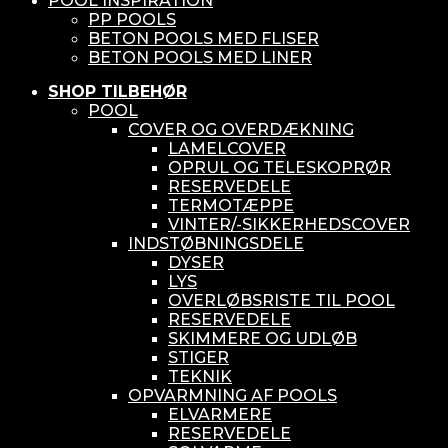
POOL INSPIRATION
PP POOLS
BETON POOLS MED FLISER
BETON POOLS MED LINER
SHOP TILBEHØR
POOL
COVER OG OVERDÆKNING
LAMELCOVER
OPRUL OG TELESKOPRØR
RESERVEDELE
TERMOTÆPPE
VINTER/-SIKKERHEDSCOVER
INDSTØBNINGSDELE
DYSER
LYS
OVERLØBSRISTE TIL POOL
RESERVEDELE
SKIMMERE OG UDLØB
STIGER
TEKNIK
OPVARMNING AF POOLS
ELVARMERE
RESERVEDELE