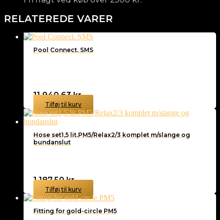
RELATEREDE VARER
Pool Connect. SMS
11.940,63
kr.
Tilføj til kurv
Hose set1,5 lit.PM5/Relax2/3 komplet m/slange og
bundanslut
1.187,50
kr.
Tilføj til kurv
Fitting for gold-circle PM5