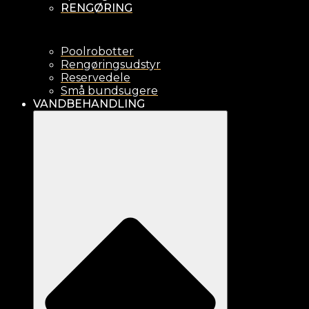
RENGØRING
Poolrobotter
Rengøringsudstyr
Reservedele
Små bundsugere
VANDBEHANDLING