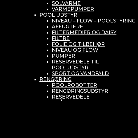
SOLVARME
VARMEPUMPER
POOL UDSTYR
NIVEAU – FLOW – POOLSTYRING
AFFUGTERE
FILTERMEDIER OG DAISY
FILTRE
FOLIE OG TILBEHØR
NIVEAU OG FLOW
PUMPER
RESERVEDELE TIL
POOLUDSTYR
SPORT OG VANDFALD
RENGØRING
POOLROBOTTER
RENGØRINGSUDSTYR
RESERVEDELE
SMÅ BUNDSUGERE
VANDBEHANDLING
KEMIKONTROLLERE
ASEKO
BAYROL
DIV. UDSTYR TIL KEMI
KEMITANKE