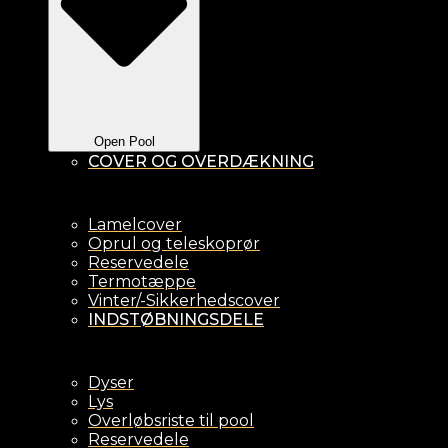
Open Pool
COVER OG OVERDÆKNING
Lamelcover
Oprul og teleskoprør
Reservedele
Termotæppe
Vinter/-Sikkerhedscover
INDSTØBNINGSDELE
Dyser
Lys
Overløbsriste til pool
Reservedele