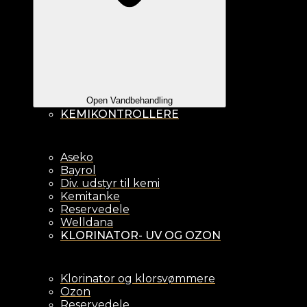
Open Vandbehandling
KEMIKONTROLLERE
Aseko
Bayrol
Div. udstyr til kemi
Kemitanke
Reservedele
Welldana
KLORINATOR- UV OG OZON
Klorinator og klorsvømmere
Ozon
Reservedele