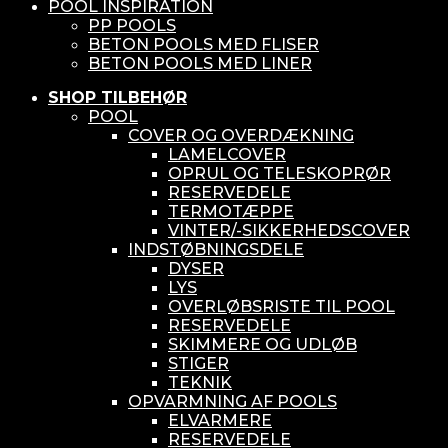
POOL INSPIRATION
PP POOLS
BETON POOLS MED FLISER
BETON POOLS MED LINER
SHOP TILBEHØR
POOL
COVER OG OVERDÆKNING
LAMELCOVER
OPRUL OG TELESKOPRØR
RESERVEDELE
TERMOTÆPPE
VINTER/-SIKKERHEDSCOVER
INDSTØBNINGSDELE
DYSER
LYS
OVERLØBSRISTE TIL POOL
RESERVEDELE
SKIMMERE OG UDLØB
STIGER
TEKNIK
OPVARMNING AF POOLS
ELVARMERE
RESERVEDELE