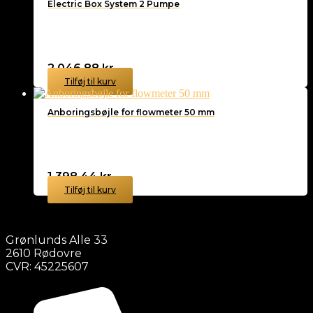
Electric Box System 2 Pumpe
2.046,88
kr.
Tilføj til kurv
Anboringsbøjle for flowmeter 50 mm
1.398,44
kr.
Tilføj til kurv
Grønlunds Alle 33
2610 Rødovre
CVR: 45225607