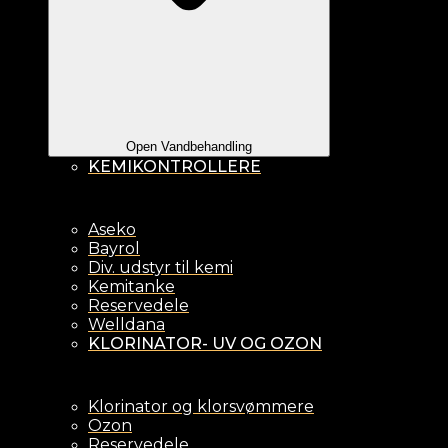
Open Vandbehandling
KEMIKONTROLLERE
Aseko
Bayrol
Div. udstyr til kemi
Kemitanke
Reservedele
Welldana
KLORINATOR- UV OG OZON
Klorinator og klorsvømmere
Ozon
Reservedele