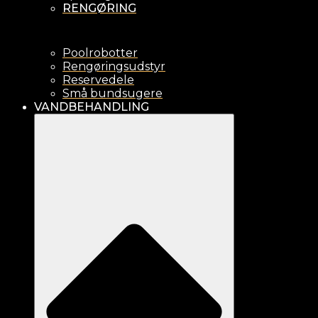
RENGØRING
Poolrobotter
Rengøringsudstyr
Reservedele
Små bundsugere
VANDBEHANDLING