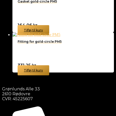
Gasket gold-circle PM5
164,06
kr.
Tilføj til kurv
Fitting for gold-circle PM5
331,25
kr.
Tilføj til kurv
Grønlunds Alle 33
2610 Rødovre
CVR: 45225607