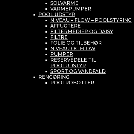
SOLVARME
VARMEPUMPER
POOL UDSTYR
NIVEAU – FLOW – POOLSTYRING
AFFUGTERE
FILTERMEDIER OG DAISY
FILTRE
FOLIE OG TILBEHØR
NIVEAU OG FLOW
PUMPER
RESERVEDELE TIL
POOLUDSTYR
SPORT OG VANDFALD
RENGØRING
POOLROBOTTER
RENGØRINGSUDSTYR
RESERVEDELE
SMÅ BUNDSUGERE
VANDBEHANDLING
KEMIKONTROLLERE
ASEKO
BAYROL
DIV. UDSTYR TIL KEMI
KEMITANKE