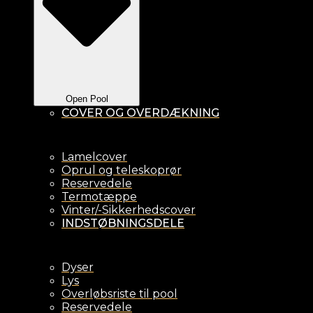
Open Pool
COVER OG OVERDÆKNING
Lamelcover
Oprul og teleskoprør
Reservedele
Termotæppe
Vinter/-Sikkerhedscover
INDSTØBNINGSDELE
Dyser
Lys
Overløbsriste til pool
Reservedele