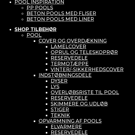
POOL INSPIRATION
PP POOLS
BETON POOLS MED FLISER
BETON POOLS MED LINER
SHOP TILBEHØR
POOL
COVER OG OVERDÆKNING
LAMELCOVER
OPRUL OG TELESKOPRØR
RESERVEDELE
TERMOTÆPPE
VINTER/-SIKKERHEDSCOVER
INDSTØBNINGSDELE
DYSER
LYS
OVERLØBSRISTE TIL POOL
RESERVEDELE
SKIMMERE OG UDLØB
STIGER
TEKNIK
OPVARMNING AF POOLS
ELVARMERE
RESERVEDELE