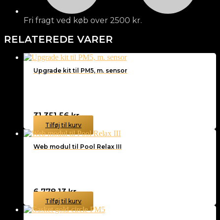
Fri fragt ved køb over 2500 kr.
RELATEREDE VARER
Upgrade kit til PM5, m. sensor
31.351,56
kr.
Tilføj til kurv
Web modul til Pool Relax III
6.778,13
kr.
Tilføj til kurv