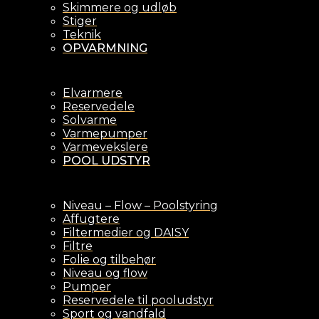
Skimmere og udløb
Stiger
Teknik
OPVARMNING
Elvarmere
Reservedele
Solvarme
Varmepumper
Varmevekslere
POOL UDSTYR
Niveau – Flow – Poolstyring
Affugtere
Filtermedier og DAISY
Filtre
Folie og tilbehør
Niveau og flow
Pumper
Reservedele til pooludstyr
Sport og vandfald