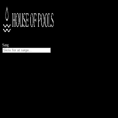
Videre
til
indhold
Søg