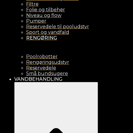
Filtre
Folie og tilbehør
Niveau og flow
Pumper
Reservedele til pooludstyr
Sport og vandfald
RENGØRING
Poolrobotter
Rengøringsudstyr
Reservedele
Små bundsugere
VANDBEHANDLING