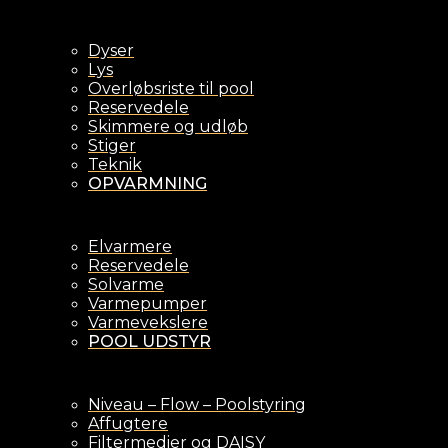
Dyser
Lys
Overløbsriste til pool
Reservedele
Skimmere og udløb
Stiger
Teknik
OPVARMNING
Elvarmere
Reservedele
Solvarme
Varmepumper
Varmevekslere
POOL UDSTYR
Niveau – Flow – Poolstyring
Affugtere
Filtermedier og DAISY