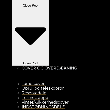
Close Pool
Open Pool
COVER OG OVERDÆKNING
Lamelcover
Oprul og teleskoprør
Reservedele
Termotæppe
Vinter/-Sikkerhedscover
INDSTØBNINGSDELE