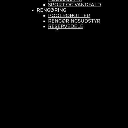
SPORT OG VANDFALD
RENGØRING
POOLROBOTTER
RENGØRINGSUDSTYR
RESERVEDELE
SMÅ BUNDSUGERE
VANDBEHANDLING
KEMIKONTROLLERE
ASEKO
BAYROL
DIV. UDSTYR TIL KEMI
KEMITANKE
RESERVEDELE
WELLDANA
KLORINATOR- UV OG OZON
KLORINATOR OG
KLORSVØMMERE
OZON
RESERVEDELE
UV
MÅLEUDSTYR
DOSERINGSPUMPER
PRIVAT BRUG