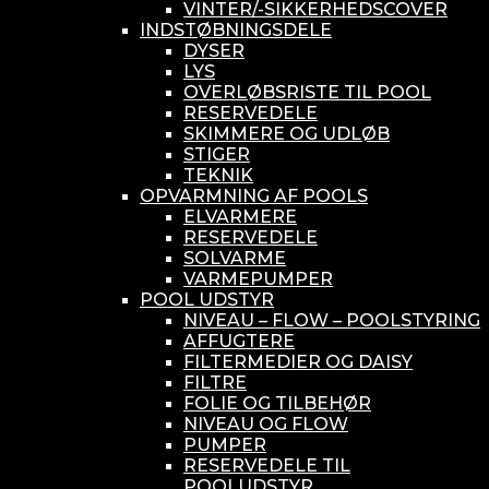
VINTER/-SIKKERHEDSCOVER
INDSTØBNINGSDELE
DYSER
LYS
OVERLØBSRISTE TIL POOL
RESERVEDELE
SKIMMERE OG UDLØB
STIGER
TEKNIK
OPVARMNING AF POOLS
ELVARMERE
RESERVEDELE
SOLVARME
VARMEPUMPER
POOL UDSTYR
NIVEAU – FLOW – POOLSTYRING
AFFUGTERE
FILTERMEDIER OG DAISY
FILTRE
FOLIE OG TILBEHØR
NIVEAU OG FLOW
PUMPER
RESERVEDELE TIL
POOLUDSTYR