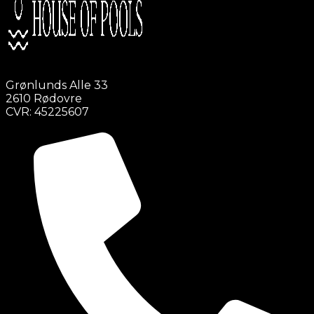
Grønlunds Alle 33
2610 Rødovre
CVR: 45225607