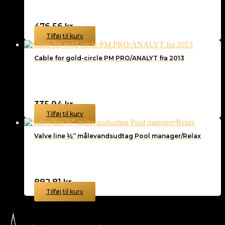
476,56
kr.
Tilføj til kurv
Cable for gold-circle PM PRO/ANALYT fra 2013
335,94
kr.
Tilføj til kurv
Valve line ½” målevandsudtag Pool manager/Relax
882,81
kr.
Tilføj til kurv