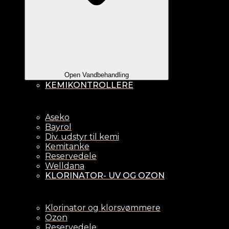
Open Vandbehandling
KEMIKONTROLLERE
Aseko
Bayrol
Div. udstyr til kemi
Kemitanke
Reservedele
Welldana
KLORINATOR- UV OG OZON
Klorinator og klorsvømmere
Ozon
Reservedele