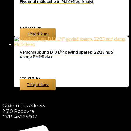
Flyder til målecelle til PM 4+5 og Analyt
507,81
kr.
Tilføj til kurv
Verschraubung D10 1/4″ gevind sparep. 22/23 nut/
clamp PM5/Relax
121,88
kr.
Tilføj til kurv
Grønlunds Alle 33
2610 Rødovre
CVR: 45225607