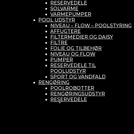
RESERVEDELE
SOLVARME
VARMEPUMPER
POOL UDSTYR
NIVEAU – FLOW – POOLSTYRING
AFFUGTERE
FILTERMEDIER OG DAISY
FILTRE
FOLIE OG TILBEHØR
NIVEAU OG FLOW
PUMPER
RESERVEDELE TIL
POOLUDSTYR
SPORT OG VANDFALD
RENGØRING
POOLROBOTTER
RENGØRINGSUDSTYR
RESERVEDELE
SMÅ BUNDSUGERE
VANDBEHANDLING
KEMIKONTROLLERE
ASEKO
BAYROL
DIV. UDSTYR TIL KEMI