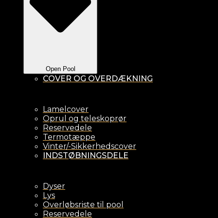
Open Pool
COVER OG OVERDÆKNING
Lamelcover
Oprul og teleskoprør
Reservedele
Termotæppe
Vinter/-Sikkerhedscover
INDSTØBNINGSDELE
Dyser
Lys
Overløbsriste til pool
Reservedele