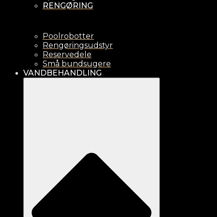
RENGØRING
Poolrobotter
Rengøringsudstyr
Reservedele
Små bundsugere
VANDBEHANDLING