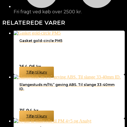
Fri fragt ved køb over 2500 kr.
RELATEREDE VARER
Gasket gold-circle PM5
164,06
kr.
Tilføj til kurv
Slangestuds m/1½” geving ABS. Til slange 33-40mm
ID.
35,94
kr.
Tilføj til kurv