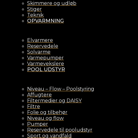
Skimmere og udløb
Stiger
Teknik
OPVARMNING
Elvarmere
Reservedele
Solvarme
Varmepumper
Varmevekslere
POOL UDSTYR
Niveau – Flow – Poolstyring
Affugtere
Filtermedier og DAISY
Filtre
Folie og tilbehør
Niveau og flow
Pumper
Reservedele til pooludstyr
Sport og vandfald