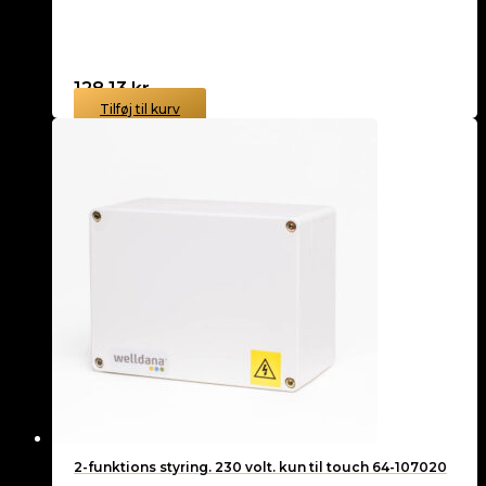
128,13
kr.
Tilføj til kurv
2-funktions styring. 230 volt. kun til touch 64-107020