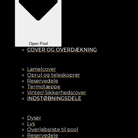
Open Pool
COVER OG OVERDÆKNING
Lamelcover
Oprul og teleskoprør
Reservedele
Termotæppe
Vinter/-Sikkerhedscover
INDSTØBNINGSDELE
Dyser
Lys
Overløbsriste til pool
Reservedele