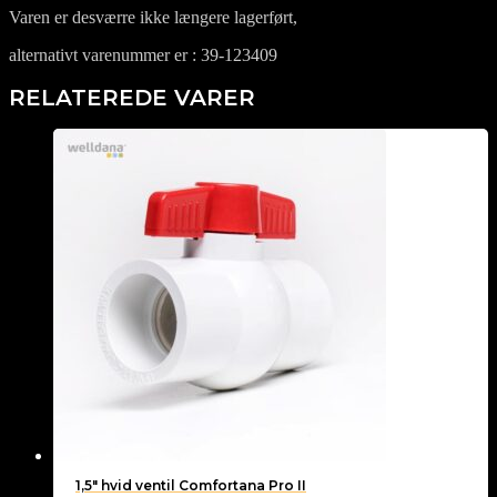
Varen er desværre ikke længere lagerført,
alternativt varenummer er : 39-123409
RELATEREDE VARER
1,5″ hvid ventil Comfortana Pro II