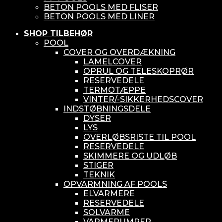
BETON POOLS MED FLISER
BETON POOLS MED LINER
SHOP TILBEHØR
POOL
COVER OG OVERDÆKNING
LAMELCOVER
OPRUL OG TELESKOPRØR
RESERVEDELE
TERMOTÆPPE
VINTER/-SIKKERHEDSCOVER
INDSTØBNINGSDELE
DYSER
LYS
OVERLØBSRISTE TIL POOL
RESERVEDELE
SKIMMERE OG UDLØB
STIGER
TEKNIK
OPVARMNING AF POOLS
ELVARMERE
RESERVEDELE
SOLVARME
VARMEPUMPER