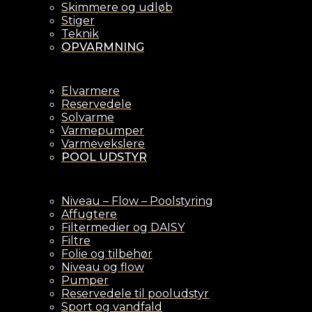
Skimmere og udløb
Stiger
Teknik
OPVARMNING
Elvarmere
Reservedele
Solvarme
Varmepumper
Varmevekslere
POOL UDSTYR
Niveau – Flow – Poolstyring
Affugtere
Filtermedier og DAISY
Filtre
Folie og tilbehør
Niveau og flow
Pumper
Reservedele til pooludstyr
Sport og vandfald