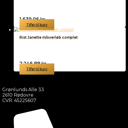
1.639,06
kr.
Tilføj til kurv
Rist Janette m/overløb complet
2.246,88
kr.
Tilføj til kurv
Grønlunds Alle 33
2610 Rødovre
CVR: 45225607