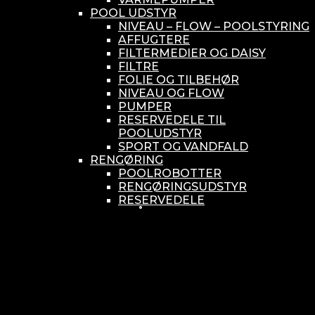
POOL UDSTYR
NIVEAU – FLOW – POOLSTYRING
AFFUGTERE
FILTERMEDIER OG DAISY
FILTRE
FOLIE OG TILBEHØR
NIVEAU OG FLOW
PUMPER
RESERVEDELE TIL
POOLUDSTYR
SPORT OG VANDFALD
RENGØRING
POOLROBOTTER
RENGØRINGSUDSTYR
RESERVEDELE
SMÅ BUNDSUGERE
VANDBEHANDLING
KEMIKONTROLLERE
ASEKO
BAYROL
DIV. UDSTYR TIL KEMI
KEMITANKE
RESERVEDELE