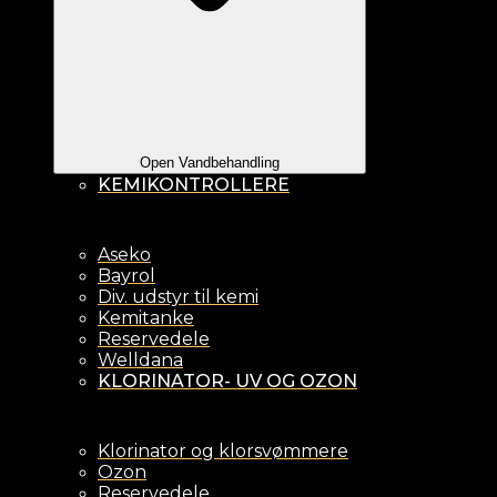
Open Vandbehandling
KEMIKONTROLLERE
Aseko
Bayrol
Div. udstyr til kemi
Kemitanke
Reservedele
Welldana
KLORINATOR- UV OG OZON
Klorinator og klorsvømmere
Ozon
Reservedele