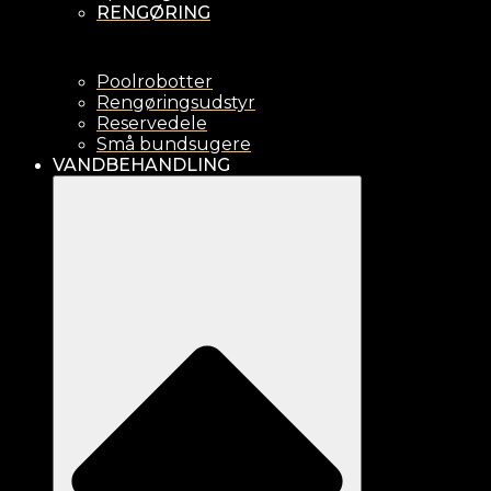
RENGØRING
Poolrobotter
Rengøringsudstyr
Reservedele
Små bundsugere
VANDBEHANDLING