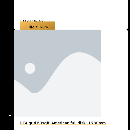
1.931,25
kr.
Tilføj til kurv
DEA grid 60sqft, American full disk. H 780mm.