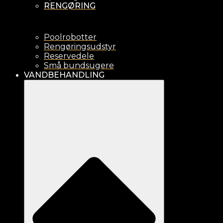
RENGØRING
Poolrobotter
Rengøringsudstyr
Reservedele
Små bundsugere
VANDBEHANDLING