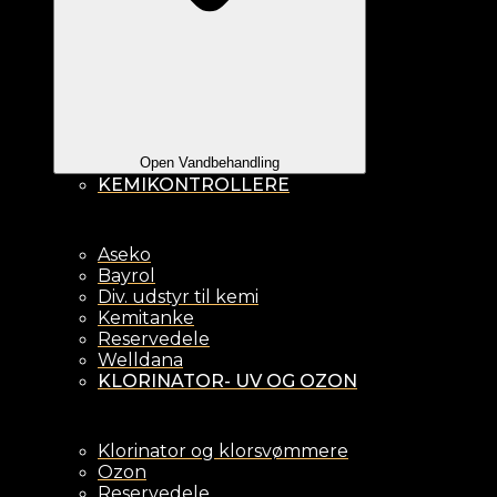
Open Vandbehandling
KEMIKONTROLLERE
Aseko
Bayrol
Div. udstyr til kemi
Kemitanke
Reservedele
Welldana
KLORINATOR- UV OG OZON
Klorinator og klorsvømmere
Ozon
Reservedele