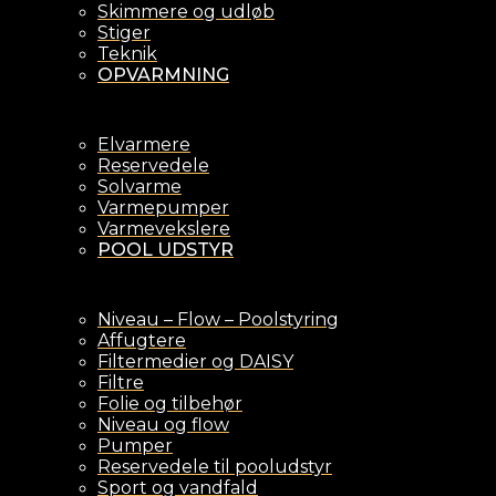
Skimmere og udløb
Stiger
Teknik
OPVARMNING
Elvarmere
Reservedele
Solvarme
Varmepumper
Varmevekslere
POOL UDSTYR
Niveau – Flow – Poolstyring
Affugtere
Filtermedier og DAISY
Filtre
Folie og tilbehør
Niveau og flow
Pumper
Reservedele til pooludstyr
Sport og vandfald