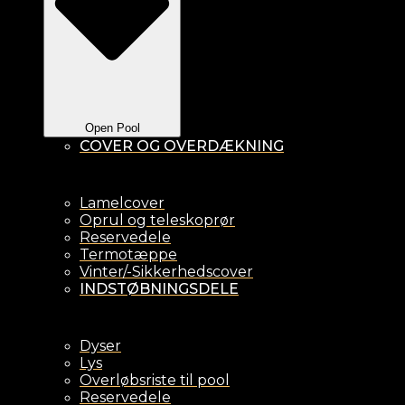
Open Pool
COVER OG OVERDÆKNING
Lamelcover
Oprul og teleskoprør
Reservedele
Termotæppe
Vinter/-Sikkerhedscover
INDSTØBNINGSDELE
Dyser
Lys
Overløbsriste til pool
Reservedele