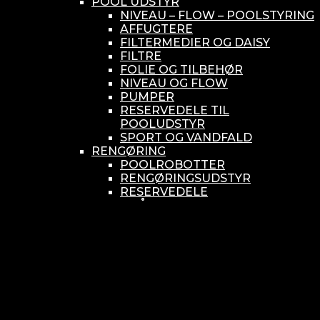
POOL UDSTYR
NIVEAU – FLOW – POOLSTYRING
AFFUGTERE
FILTERMEDIER OG DAISY
FILTRE
FOLIE OG TILBEHØR
NIVEAU OG FLOW
PUMPER
RESERVEDELE TIL
POOLUDSTYR
SPORT OG VANDFALD
RENGØRING
POOLROBOTTER
RENGØRINGSUDSTYR
RESERVEDELE
SMÅ BUNDSUGERE
VANDBEHANDLING
KEMIKONTROLLERE
ASEKO
BAYROL
DIV. UDSTYR TIL KEMI
KEMITANKE
RESERVEDELE
WELLDANA