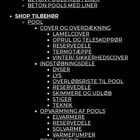
BETON POOLS MED LINER
SHOP TILBEHØR
POOL
COVER OG OVERDÆKNING
LAMELCOVER
OPRUL OG TELESKOPRØR
RESERVEDELE
TERMOTÆPPE
VINTER/-SIKKERHEDSCOVER
INDSTØBNINGSDELE
DYSER
LYS
OVERLØBSRISTE TIL POOL
RESERVEDELE
SKIMMERE OG UDLØB
STIGER
TEKNIK
OPVARMNING AF POOLS
ELVARMERE
RESERVEDELE
SOLVARME
VARMEPUMPER