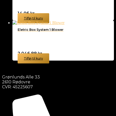
14,06
kr.
Tilføj til kurv
Eletric Box System 1 Blower
2.046,88
kr.
Tilføj til kurv
Grønlunds Alle 33
2610 Rødovre
CVR: 45225607