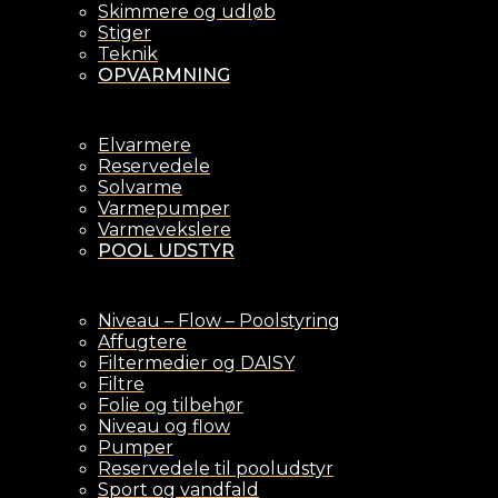
Skimmere og udløb
Stiger
Teknik
OPVARMNING
Elvarmere
Reservedele
Solvarme
Varmepumper
Varmevekslere
POOL UDSTYR
Niveau – Flow – Poolstyring
Affugtere
Filtermedier og DAISY
Filtre
Folie og tilbehør
Niveau og flow
Pumper
Reservedele til pooludstyr
Sport og vandfald