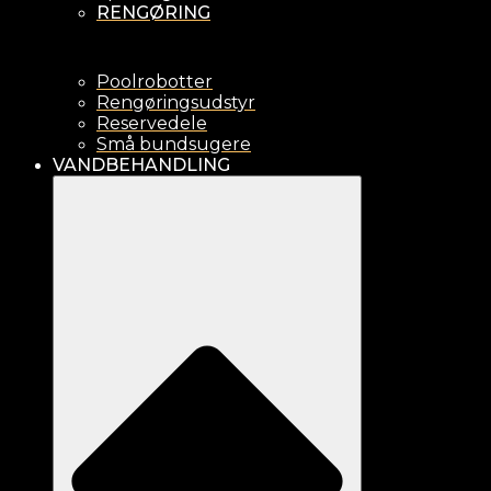
RENGØRING
Poolrobotter
Rengøringsudstyr
Reservedele
Små bundsugere
VANDBEHANDLING