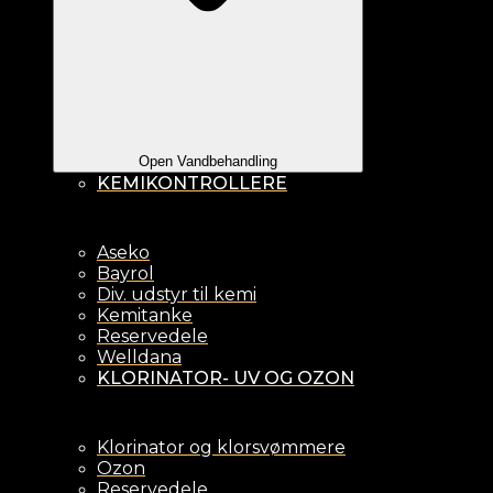
Open Vandbehandling
KEMIKONTROLLERE
Aseko
Bayrol
Div. udstyr til kemi
Kemitanke
Reservedele
Welldana
KLORINATOR- UV OG OZON
Klorinator og klorsvømmere
Ozon
Reservedele