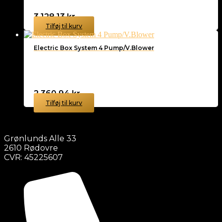
3.128,13
kr.
Tilføj til kurv
Electric Box System 4 Pump/V.Blower
2.360,94
kr.
Tilføj til kurv
Grønlunds Alle 33
2610 Rødovre
CVR: 45225607