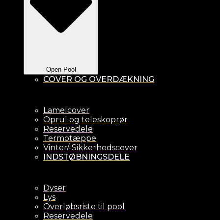
Open Pool
COVER OG OVERDÆKNING
Lamelcover
Oprul og teleskoprør
Reservedele
Termotæppe
Vinter/-Sikkerhedscover
INDSTØBNINGSDELE
Dyser
Lys
Overløbsriste til pool
Reservedele