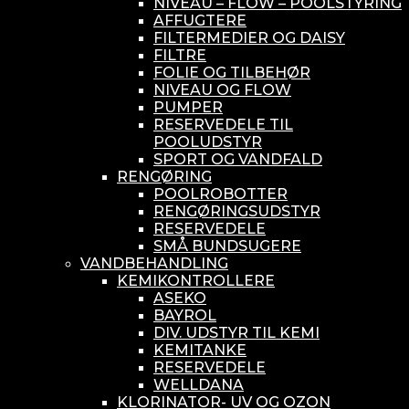
NIVEAU – FLOW – POOLSTYRING
AFFUGTERE
FILTERMEDIER OG DAISY
FILTRE
FOLIE OG TILBEHØR
NIVEAU OG FLOW
PUMPER
RESERVEDELE TIL
POOLUDSTYR
SPORT OG VANDFALD
RENGØRING
POOLROBOTTER
RENGØRINGSUDSTYR
RESERVEDELE
SMÅ BUNDSUGERE
VANDBEHANDLING
KEMIKONTROLLERE
ASEKO
BAYROL
DIV. UDSTYR TIL KEMI
KEMITANKE
RESERVEDELE
WELLDANA
KLORINATOR- UV OG OZON