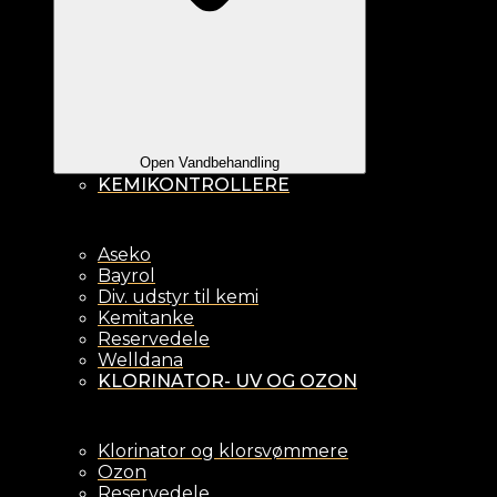
Open Vandbehandling
KEMIKONTROLLERE
Aseko
Bayrol
Div. udstyr til kemi
Kemitanke
Reservedele
Welldana
KLORINATOR- UV OG OZON
Klorinator og klorsvømmere
Ozon
Reservedele