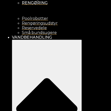
RENGØRING
Poolrobotter
Rengøringsudstyr
Reservedele
Små bundsugere
VANDBEHANDLING