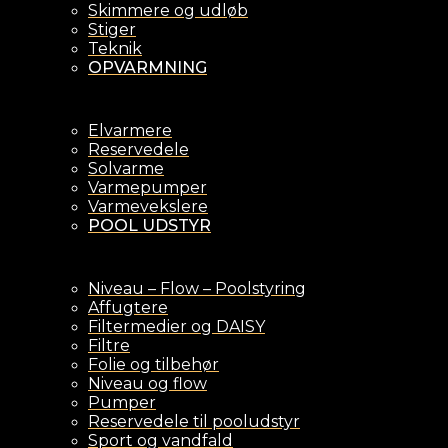
Skimmere og udløb
Stiger
Teknik
OPVARMNING
Elvarmere
Reservedele
Solvarme
Varmepumper
Varmevekslere
POOL UDSTYR
Niveau – Flow – Poolstyring
Affugtere
Filtermedier og DAISY
Filtre
Folie og tilbehør
Niveau og flow
Pumper
Reservedele til pooludstyr
Sport og vandfald