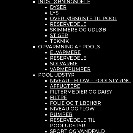
INDSTØBNINGSDELE
DYSER
LYS
OVERLØBSRISTE TIL POOL
RESERVEDELE
SKIMMERE OG UDLØB
STIGER
TEKNIK
OPVARMNING AF POOLS
ELVARMERE
RESERVEDELE
SOLVARME
VARMEPUMPER
POOL UDSTYR
NIVEAU – FLOW – POOLSTYRING
AFFUGTERE
FILTERMEDIER OG DAISY
FILTRE
FOLIE OG TILBEHØR
NIVEAU OG FLOW
PUMPER
RESERVEDELE TIL
POOLUDSTYR
SPORT OG VANDFALD