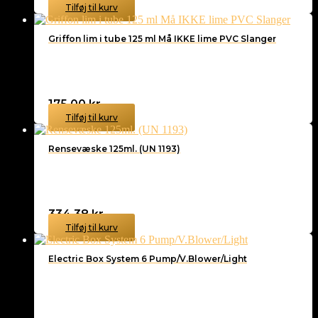
Tilføj til kurv
Griffon lim i tube 125 ml Må IKKE lime PVC Slanger
175,00
kr.
Tilføj til kurv
Rensevæske 125ml. (UN 1193)
334,38
kr.
Tilføj til kurv
Electric Box System 6 Pump/V.Blower/Light