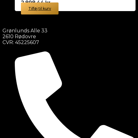
2.898,44
kr.
Tilføj til kurv
Grønlunds Alle 33
2610 Rødovre
CVR: 45225607