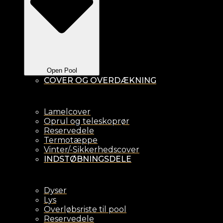
Open Pool
COVER OG OVERDÆKNING
Lamelcover
Oprul og teleskoprør
Reservedele
Termotæppe
Vinter/-Sikkerhedscover
INDSTØBNINGSDELE
Dyser
Lys
Overløbsriste til pool
Reservedele