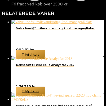
Fri fragt ved køb over 2500 kr.
RELATEREDE VARER
Valve line ½” målevandsudtag Pool manager/Relax
882,81
kr.
Tilføj til kurv
Rensesæt til klor celle Analyt før 2013
1.767,19
kr.
Tilføj til kurv
Verschraubung D10 1/4″ gevind sparep. 22/23 nut/