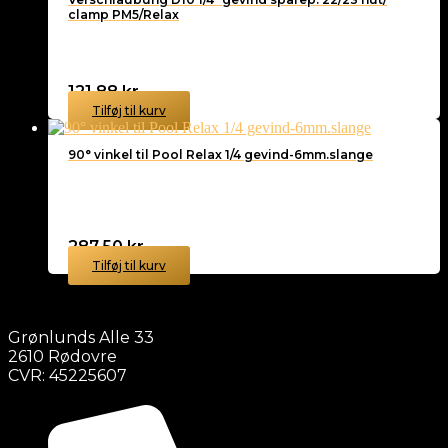
clamp PM5/Relax
121,88
kr.
Tilføj til kurv
90° vinkel til Pool Relax 1/4 gevind-6mm.slange
287,50
kr.
Tilføj til kurv
Grønlunds Alle 33
2610 Rødovre
CVR: 45225607