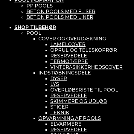
POOL INSPIRATION
PP POOLS
BETON POOLS MED FLISER
BETON POOLS MED LINER
SHOP TILBEHØR
POOL
COVER OG OVERDÆKNING
LAMELCOVER
OPRUL OG TELESKOPRØR
RESERVEDELE
TERMOTÆPPE
VINTER/-SIKKERHEDSCOVER
INDSTØBNINGSDELE
DYSER
LYS
OVERLØBSRISTE TIL POOL
RESERVEDELE
SKIMMERE OG UDLØB
STIGER
TEKNIK
OPVARMNING AF POOLS
ELVARMERE
RESERVEDELE