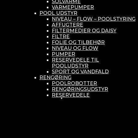
SOLVARME
VARMEPUMPER
POOL UDSTYR
NIVEAU – FLOW – POOLSTYRING
AFFUGTERE
FILTERMEDIER OG DAISY
FILTRE
FOLIE OG TILBEHØR
NIVEAU OG FLOW
PUMPER
RESERVEDELE TIL
POOLUDSTYR
SPORT OG VANDFALD
RENGØRING
POOLROBOTTER
RENGØRINGSUDSTYR
RESERVEDELE
SMÅ BUNDSUGERE
VANDBEHANDLING
KEMIKONTROLLERE
ASEKO
BAYROL
DIV. UDSTYR TIL KEMI
KEMITANKE