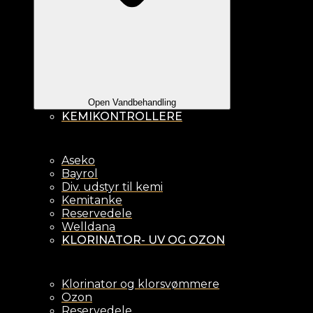
Open Vandbehandling
KEMIKONTROLLERE
Aseko
Bayrol
Div. udstyr til kemi
Kemitanke
Reservedele
Welldana
KLORINATOR- UV OG OZON
Klorinator og klorsvømmere
Ozon
Reservedele