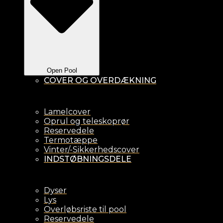
Open Pool
COVER OG OVERDÆKNING
Lamelcover
Oprul og teleskoprør
Reservedele
Termotæppe
Vinter/-Sikkerhedscover
INDSTØBNINGSDELE
Dyser
Lys
Overløbsriste til pool
Reservedele