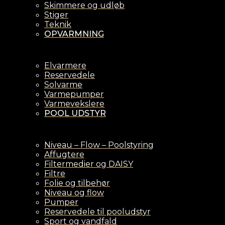
Skimmere og udløb
Stiger
Teknik
OPVARMNING
Elvarmere
Reservedele
Solvarme
Varmepumper
Varmevekslere
POOL UDSTYR
Niveau – Flow – Poolstyring
Affugtere
Filtermedier og DAISY
Filtre
Folie og tilbehør
Niveau og flow
Pumper
Reservedele til pooludstyr
Sport og vandfald