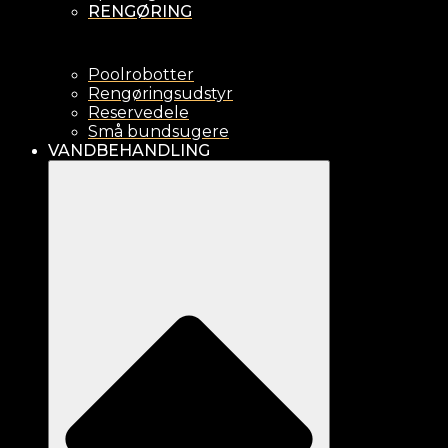
RENGØRING
Poolrobotter
Rengøringsudstyr
Reservedele
Små bundsugere
VANDBEHANDLING