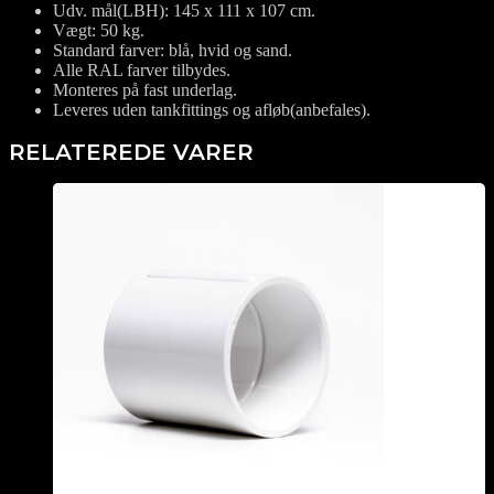
Udv. mål(LBH): 145 x 111 x 107 cm.
Vægt: 50 kg.
Standard farver: blå, hvid og sand.
Alle RAL farver tilbydes.
Monteres på fast underlag.
Leveres uden tankfittings og afløb(anbefales).
RELATEREDE VARER