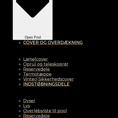
Open Pool
COVER OG OVERDÆKNING
Lamelcover
Oprul og teleskoprør
Reservedele
Termotæppe
Vinter/-Sikkerhedscover
INDSTØBNINGSDELE
Dyser
Lys
Overløbsriste til pool
Reservedele