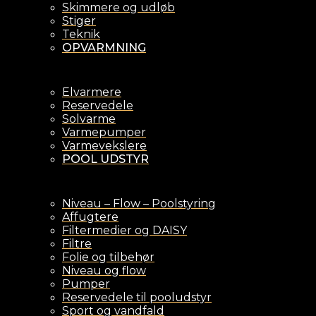
Skimmere og udløb
Stiger
Teknik
OPVARMNING
Elvarmere
Reservedele
Solvarme
Varmepumper
Varmevekslere
POOL UDSTYR
Niveau – Flow – Poolstyring
Affugtere
Filtermedier og DAISY
Filtre
Folie og tilbehør
Niveau og flow
Pumper
Reservedele til pooludstyr
Sport og vandfald