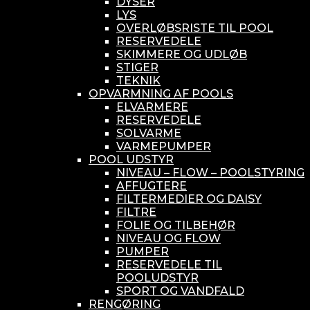
DYSER
LYS
OVERLØBSRISTE TIL POOL
RESERVEDELE
SKIMMERE OG UDLØB
STIGER
TEKNIK
OPVARMNING AF POOLS
ELVARMERE
RESERVEDELE
SOLVARME
VARMEPUMPER
POOL UDSTYR
NIVEAU – FLOW – POOLSTYRING
AFFUGTERE
FILTERMEDIER OG DAISY
FILTRE
FOLIE OG TILBEHØR
NIVEAU OG FLOW
PUMPER
RESERVEDELE TIL
POOLUDSTYR
SPORT OG VANDFALD
RENGØRING