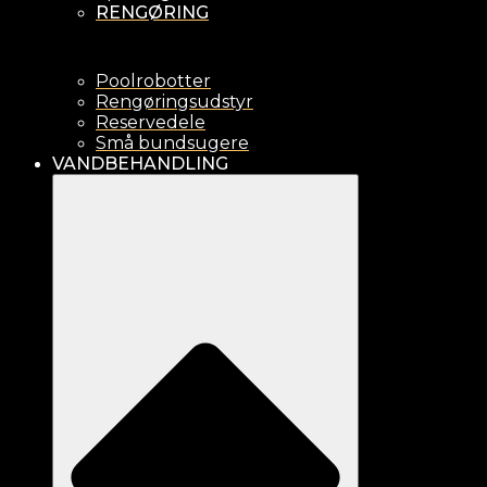
RENGØRING
Poolrobotter
Rengøringsudstyr
Reservedele
Små bundsugere
VANDBEHANDLING