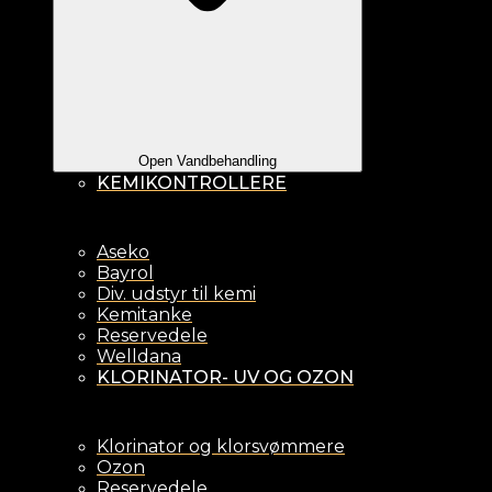
Open Vandbehandling
KEMIKONTROLLERE
Aseko
Bayrol
Div. udstyr til kemi
Kemitanke
Reservedele
Welldana
KLORINATOR- UV OG OZON
Klorinator og klorsvømmere
Ozon
Reservedele