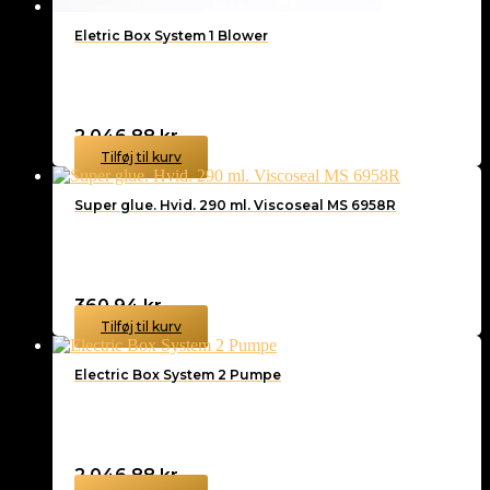
Eletric Box System 1 Blower
2.046,88
kr.
Tilføj til kurv
Super glue. Hvid. 290 ml. Viscoseal MS 6958R
360,94
kr.
Tilføj til kurv
Electric Box System 2 Pumpe
2.046,88
kr.