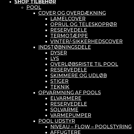
SHOP TILBEHØR
POOL
COVER OG OVERDÆKNING
LAMELCOVER
OPRUL OG TELESKOPRØR
RESERVEDELE
TERMOTÆPPE
VINTER/-SIKKERHEDSCOVER
INDSTØBNINGSDELE
DYSER
LYS
OVERLØBSRISTE TIL POOL
RESERVEDELE
SKIMMERE OG UDLØB
STIGER
TEKNIK
OPVARMNING AF POOLS
ELVARMERE
RESERVEDELE
SOLVARME
VARMEPUMPER
POOL UDSTYR
NIVEAU – FLOW – POOLSTYRING
AFFUGTERE