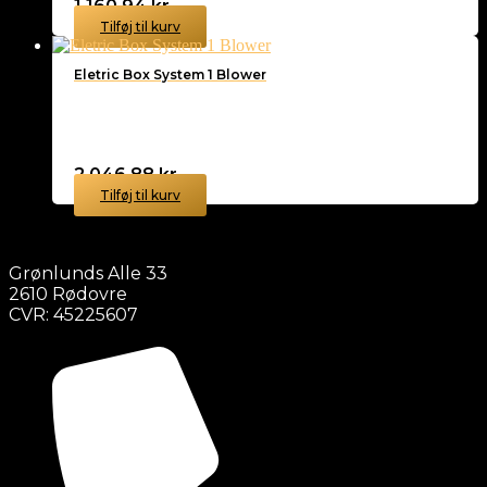
1.160,94
kr.
Tilføj til kurv
Eletric Box System 1 Blower
2.046,88
kr.
Tilføj til kurv
Grønlunds Alle 33
2610 Rødovre
CVR: 45225607