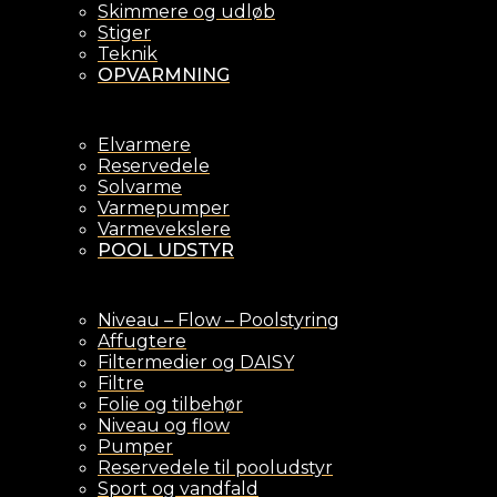
Skimmere og udløb
Stiger
Teknik
OPVARMNING
Elvarmere
Reservedele
Solvarme
Varmepumper
Varmevekslere
POOL UDSTYR
Niveau – Flow – Poolstyring
Affugtere
Filtermedier og DAISY
Filtre
Folie og tilbehør
Niveau og flow
Pumper
Reservedele til pooludstyr
Sport og vandfald