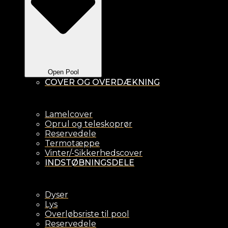
Open Pool
COVER OG OVERDÆKNING
Lamelcover
Oprul og teleskoprør
Reservedele
Termotæppe
Vinter/-Sikkerhedscover
INDSTØBNINGSDELE
Dyser
Lys
Overløbsriste til pool
Reservedele