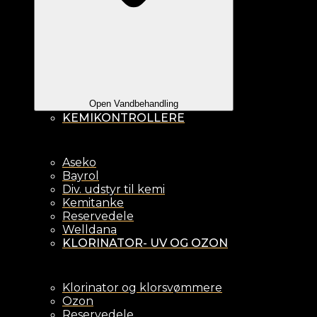
Open Vandbehandling
KEMIKONTROLLERE
Aseko
Bayrol
Div. udstyr til kemi
Kemitanke
Reservedele
Welldana
KLORINATOR- UV OG OZON
Klorinator og klorsvømmere
Ozon
Reservedele