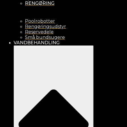
RENGØRING
Poolrobotter
Rengøringsudstyr
Reservedele
Små bundsugere
VANDBEHANDLING