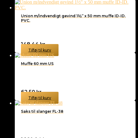
Union m/indvendigt gevind 1½” x 50 mm muffe ID-ID.
PVC.
148,44
kr.
Tilføj til kurv
Muffe 60 mm US
62,50
kr.
Tilføj til kurv
Saks til slanger FL-38