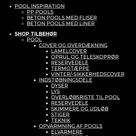
POOL INSPIRATION
PP POOLS
BETON POOLS MED FLISER
BETON POOLS MED LINER
SHOP TILBEHØR
POOL
COVER OG OVERDÆKNING
LAMELCOVER
OPRUL OG TELESKOPRØR
RESERVEDELE
TERMOTÆPPE
VINTER/-SIKKERHEDSCOVER
INDSTØBNINGSDELE
DYSER
LYS
OVERLØBSRISTE TIL POOL
RESERVEDELE
SKIMMERE OG UDLØB
STIGER
TEKNIK
OPVARMNING AF POOLS
ELVARMERE