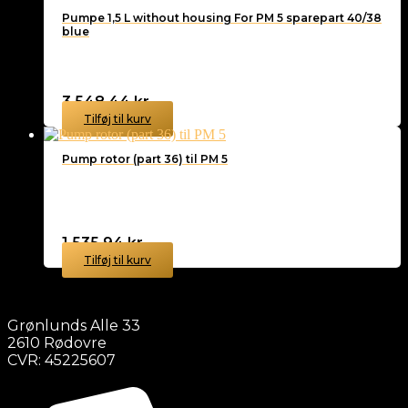
Pumpe 1,5 L without housing For PM 5 sparepart 40/38
blue
3.548,44
kr.
Tilføj til kurv
Pump rotor (part 36) til PM 5
1.535,94
kr.
Tilføj til kurv
Grønlunds Alle 33
2610 Rødovre
CVR: 45225607