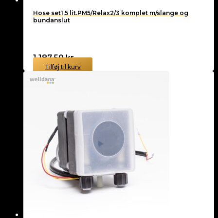
Hose set1,5 lit.PM5/Relax2/3 komplet m/slange og
bundanslut
1.187,50
kr.
Tilføj til kurv