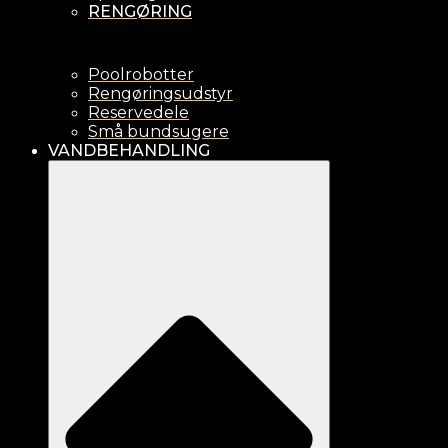
RENGØRING
Poolrobotter
Rengøringsudstyr
Reservedele
Små bundsugere
VANDBEHANDLING