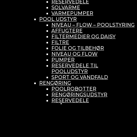
RESERVEDELE
SOLVARME
VARMEPUMPER
POOL UDSTYR
NIVEAU – FLOW – POOLSTYRING
AFFUGTERE
FILTERMEDIER OG DAISY
FILTRE
FOLIE OG TILBEHØR
NIVEAU OG FLOW
PUMPER
RESERVEDELE TIL
POOLUDSTYR
SPORT OG VANDFALD
RENGØRING
POOLROBOTTER
RENGØRINGSUDSTYR
RESERVEDELE
SMÅ BUNDSUGERE
VANDBEHANDLING
KEMIKONTROLLERE
ASEKO
BAYROL
DIV. UDSTYR TIL KEMI