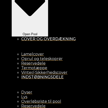
Open Pool
COVER OG OVERDÆKNING
Lamelcover
Oprul og teleskoprør
Reservedele
Termotæppe
Vinter/-Sikkerhedscover
INDSTØBNINGSDELE
Dyser
Lys
Overløbsriste til pool
Reservedele