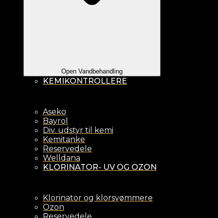
Open Vandbehandling
KEMIKONTROLLERE
Aseko
Bayrol
Div. udstyr til kemi
Kemitanke
Reservedele
Welldana
KLORINATOR- UV OG OZON
Klorinator og klorsvømmere
Ozon
Reservedele