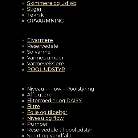
Skimmere og udløb
Stiger
Teknik
OPVARMNING
Elvarmere
Reservedele
Solvarme
Varmepumper
Varmevekslere
POOL UDSTYR
Niveau – Flow – Poolstyring
Affugtere
Filtermedier og DAISY
Filtre
Folie og tilbehør
Niveau og flow
Pumper
Reservedele til pooludstyr
Sport og vandfald