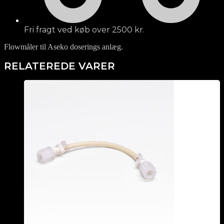
Fri fragt ved køb over 2500 kr.
Flowmåler til Aseko doserings anlæg.
RELATEREDE VARER